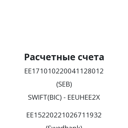
Расчетные счета
EE171010220041128012
(SEB)
SWIFT(BIC) - EEUHEE2X
EE15220221026711932
(Swedbank)